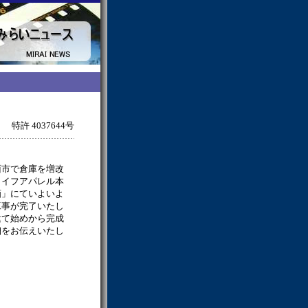
特許 4037644号
面市で倉庫を増改
ライフアパレル本
画」にていよいよ
工事が完了いたし
建て始めから完成
細をお伝えいたし