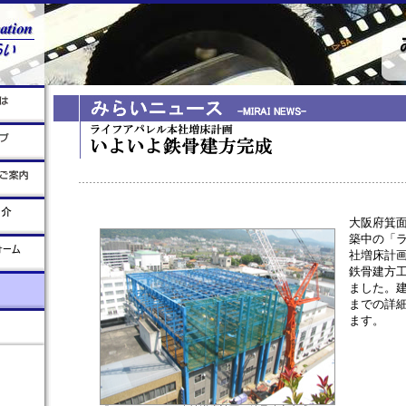
大阪府箕
築中の「
社増床計
鉄骨建方
ました。
までの詳
ます。