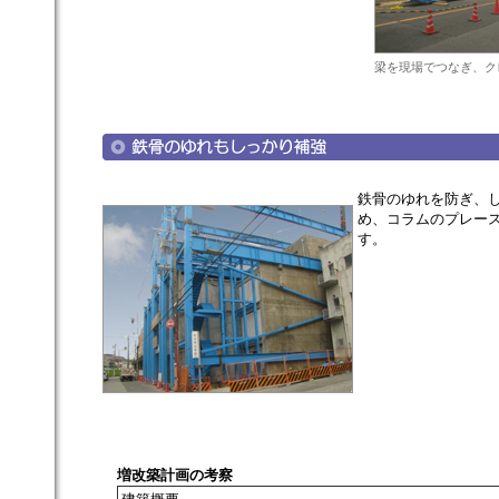
梁を現場でつなぎ、ク
鉄骨のゆれを防ぎ、
め、コラムのプレー
す。
増改築計画の考察